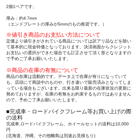
2個1ペアです。
厚み：約4.7mm
（エンドプレートの厚みが5mmのもの推奨です。）
※値引き商品のお支払い方法について
定価より値引きがされている商品については訳アリ品などを除い
て基本的に現金特価となっております。決済画面からクレジット
お支払いの選択ができた場合でも訂正させて頂く形となりますの
で予めご了承お願いいたします。
※商品の在庫の有無について
商品の在庫は流動的です。データ上で在庫が有りになっていて
も、店頭にて商談中のものや、行き違いで販売済みとなってしま
っている場合もございます。出来る限り最新の在庫状況の更新に
努めておりますが、在庫の有無をお約束するものではありません
ので、予めご了承お願いいたします。
■完成車・ロードバイクフレーム等お買い上げの際
の送料
完成車,ロードバイクフレーム、ホイールセットの送料は10,000
円
(北海道、沖縄、その他離島は別途お見積もり)