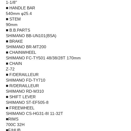
1-1/8"
■ HANDLE BAR
540mm φ25.4
■ STEM
90mm
■ B.B.PARTS
SHIMANO BB-UN101(BSA)
■ BRAKE
SHIMANO BR-MT200
■ CHAINWHEEL
SHIMANO FC-TY501 48/38/28T 170mm
■ CHAIN
Z-72
■ F/DERAILLEUR
SHIMANO FD-TY710
■ R/DERAILLEUR
SHIMANO RD-M310
■ SHIFT LEVER
SHIMANO ST-EF505-8
■ FREEWHEEL
SHIMANO CS-HG31-8I 11-32T
■RIMS
700C 32H
■F/HUB