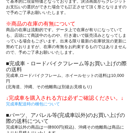
て基本的に現金特価となっております。決済画面からクレジット
お支払いの選択ができた場合でも訂正させて頂く形となりますの
で予めご了承お願いいたします。
※商品の在庫の有無について
商品の在庫は流動的です。データ上で在庫が有りになっていて
も、店頭にて商談中のものや、行き違いで販売済みとなってしま
っている場合もございます。出来る限り最新の在庫状況の更新に
努めておりますが、在庫の有無をお約束するものではありません
ので、予めご了承お願いいたします。
■完成車・ロードバイクフレーム等お買い上げの際
の送料
完成車,ロードバイクフレーム、ホイールセットの送料は10,000
円
(北海道、沖縄、その他離島は別途お見積もり)
↓完成車を購入される方は必ずご確認ください。↓
完成車配送時の梱包について
■パーツ、アパレル等(完成車以外)のお買い上げの
際の送料について
完成車以外の商品は一律800円(税込)、沖縄その他離島は商品に
よりお見積もりいたします。