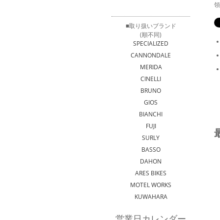
領
■取り扱いブランド
(順不同)
SPECIALIZED
CANNONDALE
MERIDA
CINELLI
BRUNO
GIOS
BIANCHI
FUJI
SURLY
BASSO
DAHON
ARES BIKES
MOTEL WORKS
KUWAHARA
営業日カレンダー