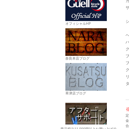
カ
サ
オフィシャルHP
ヘ
ハ
グ
ブ
奈良本店ブログ
ブ
ク
リ
タ
草津店ブログ
定
金
合
商品税込11,000円以上お買い上げで