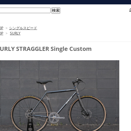
OP
>
シングルスピード
OP
>
SURLY
URLY STRAGGLER Single Custom