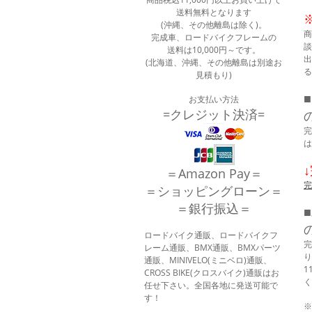
送料無料となります
(沖縄、その他離島は除く)。
商
完成車、ロードバイクフレームの
談
送料は10,000円～です。
出
(北海道、沖縄、その他離島は別途お
る
見積もり)
お支払い方法
=クレジット決済=
完
は
＝Amazon Pay＝
完
＝ショッピングローン＝
＝銀行振込＝
ロードバイク通販、ロードバイクフ
完
レーム通販、BMX通販、BMXパーツ
り
通販、MINIVELO(ミニベロ)通販、
1
CROSS BIKE(クロスバイク)通販はお
く
任せ下さい。全国各地に発送可能で
す！
※