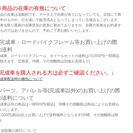
※商品の在庫の有無について
品の在庫は流動的です。データ上で在庫が有りになっていても、店頭にて商
中のものや、行き違いで販売済みとなってしまっている場合もございます。
来る限り最新の在庫状況の更新に努めておりますが、在庫の有無をお約束す
ものではありませんので、予めご了承お願いいたします。
■完成車・ロードバイクフレーム等お買い上げの際
の送料
成車、ロードバイクフレーム、ホイールセットの送料は10,000円(一部商品
除きます。北海道、沖縄、その他離島は別途お見積もり)
↓完成車を購入される方は必ずご確認ください。↓
成車配送時の梱包について
■パーツ、アパレル等(完成車以外)のお買い上げの際
の送料について
成車以外の商品は一律800円(税込)、沖縄その他離島は商品によりお見積も
いたします。
1,000円(税込)以上お買い上げで送料無料となります(沖縄、その他離島は除
)。
 領収書の発行について