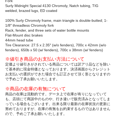
Fork
Surly Midnight Special 4130 Chromoly, Natch tubing, TIG
welded, brazed lugs, ED coated
100% Surly Chromoly frame, main triangle is double-butted; 1-
1/8″ threadless Chromoly fork
Rack, fender, and three sets of water bottle mounts
Flat-Mount disc brakes
44mm head tube
Tire Clearance: 27.5 x 2.35″ (w/o fenders), 700c x 42mm (w/o
fenders), 650b x 50 (w/ fenders), 700c x 38mm (w/ fenders)
※値引き商品のお支払い方法について
定価より値引きがされている商品については訳アリ品などを除い
て基本的に現金特価となっております。決済画面からクレジット
お支払いの選択ができた場合でも訂正させて頂く形となりますの
で予めご了承お願いいたします。
※商品の在庫の有無について
商品の在庫は流動的です。データ上で在庫が有りになっていて
も、店頭にて商談中のものや、行き違いで販売済みとなってしま
っている場合もございます。出来る限り最新の在庫状況の更新に
努めておりますが、在庫の有無をお約束するものではありません
ので、予めご了承お願いいたします。