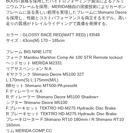
BOOST規格を採用したハイドロフォーミング製法によるアルミ
ニウムフレームを採用。MERIDA独自の溶接技術によりカーボン
フレームに迫る美しい処理を実現したフレームにShimano Deore
を採用し、性能とコストパフォーマンスを両立するモデル。高い
走りの質感がトレイルライディングで真価を発揮する。
カラー：GLOSSY RACE RED(MATT RED) | ER48
サイズ：43cm(M) 170～185cm
フレーム BIG.NINE LITE
フォーク Manitou Markhor Comp Air 100 STR Remote lockout
ヘッドセット MERIDA M2331
リアサスペンション N.A
ギヤクランク Shimano Deore M5100 32T
L:170mm(S) L:175mm(M/L)
BBセット Shimano MT500-PA pressfit
F.ディレーラー N.A
R.ディレーラー Shimano Deore M5100 Shadow+
シフター Shimano Deore M5100
F.ブレーキセット TEKTRO HD-M275 Hydraulic Disc Brake
R.ブレーキセット TEKTRO HD-M275 Hydraulic Disc Brake
ブレーキローター F:Shimano RT10 180mm / R:Shimano RT10
160mm
リム MERIDA COMP CC