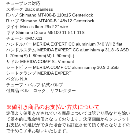
チューブレス対応 -
スポーク Black stainless
F.ハブ Shimano MT400-B 110x15 Centerlock
R.ハブ Shimano MT400-B 148x12 Centerlock
タイヤ Maxxis Ikon 29x2.2" wire
ギヤ Shimano Deore M5100 11-51T 11S
チェーン KMC X11
ハンドルバー MERIDA EXPERT CC aluminium 740 WHB flat
ハンドルステム MERIDA EXPERT CC aluminium φ 31.8 -6 ASD
L:70mm(S) L:80mm(M) L:90mm(L)
サドル MERIDA COMP SL V-mount
シートピラー MERIDA COMP CC aluminium φ 30.9 0 SSB
シートクランプ MERIDA EXPERT
ペダル N.A
チューブ・バルブ 仏式バルブ
付属品 ベル、ロック、リフレクター
※値引き商品のお支払い方法について
定価より値引きがされている商品については訳アリ品などを除い
て基本的に現金特価となっております。決済画面からクレジット
お支払いの選択ができた場合でも訂正させて頂く形となりますの
で予めご了承お願いいたします。