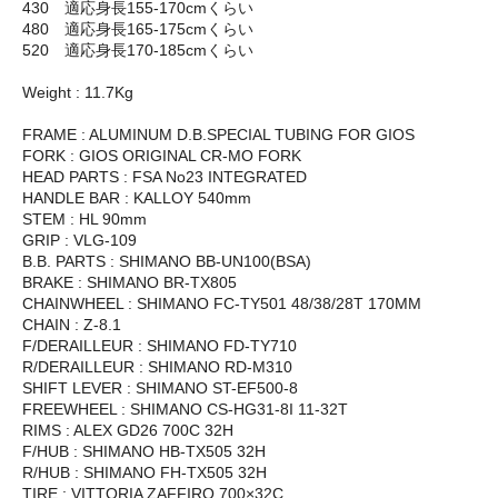
430 適応身長155-170cmくらい
480 適応身長165-175cmくらい
520 適応身長170-185cmくらい
Weight : 11.7Kg
FRAME : ALUMINUM D.B.SPECIAL TUBING FOR GIOS
FORK : GIOS ORIGINAL CR-MO FORK
HEAD PARTS : FSA No23 INTEGRATED
HANDLE BAR : KALLOY 540mm
STEM : HL 90mm
GRIP : VLG-109
B.B. PARTS : SHIMANO BB-UN100(BSA)
BRAKE : SHIMANO BR-TX805
CHAINWHEEL : SHIMANO FC-TY501 48/38/28T 170MM
CHAIN : Z-8.1
F/DERAILLEUR : SHIMANO FD-TY710
R/DERAILLEUR : SHIMANO RD-M310
SHIFT LEVER : SHIMANO ST-EF500-8
FREEWHEEL : SHIMANO CS-HG31-8I 11-32T
RIMS : ALEX GD26 700C 32H
F/HUB : SHIMANO HB-TX505 32H
R/HUB : SHIMANO FH-TX505 32H
TIRE : VITTORIA ZAFFIRO 700×32C