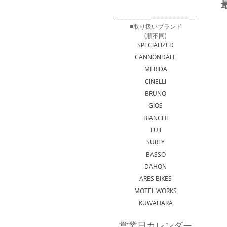
■取り扱いブランド
(順不同)
SPECIALIZED
CANNONDALE
MERIDA
CINELLI
BRUNO
GIOS
BIANCHI
FUJI
SURLY
BASSO
DAHON
ARES BIKES
MOTEL WORKS
KUWAHARA
営業日カレンダー