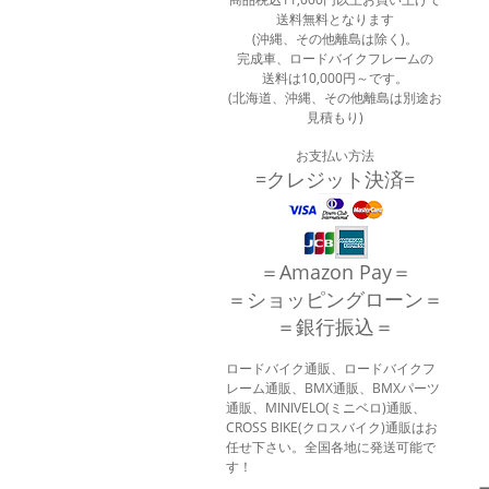
送料無料となります
(沖縄、その他離島は除く)。
完成車、ロードバイクフレームの
送料は10,000円～です。
(北海道、沖縄、その他離島は別途お
見積もり)
お支払い方法
=クレジット決済=
＝Amazon Pay＝
＝ショッピングローン＝
＝銀行振込＝
ロードバイク通販、ロードバイクフ
レーム通販、BMX通販、BMXパーツ
通販、MINIVELO(ミニベロ)通販、
CROSS BIKE(クロスバイク)通販はお
任せ下さい。全国各地に発送可能で
す！