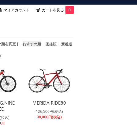
マイアカウント
カートを見る
0
び順を変更 ]
-
おすすめ順
-
価格順
-
新着順
す
G.NINE
MERIDA RIDE80
ED
126,500円(税込)
98,000円(税込)
円(税込)
OUT