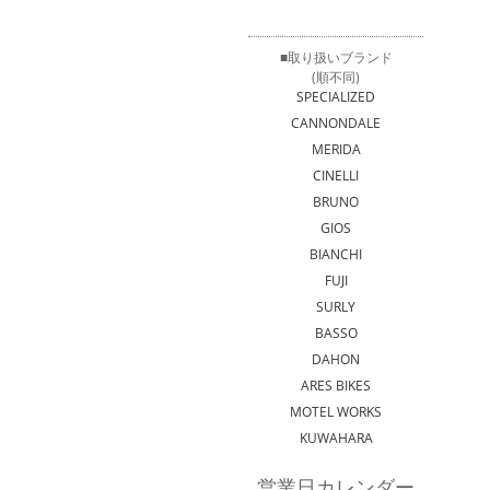
■取り扱いブランド
(順不同)
SPECIALIZED
CANNONDALE
MERIDA
CINELLI
BRUNO
GIOS
BIANCHI
FUJI
SURLY
BASSO
DAHON
ARES BIKES
MOTEL WORKS
KUWAHARA
営業日カレンダー