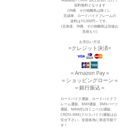
送料無料となります
(沖縄、その他離島は除く)。
完成車、ロードバイクフレームの
送料は10,000円～です。
(北海道、沖縄、その他離島は別途お
見積もり)
お支払い方法
=クレジット決済=
＝Amazon Pay＝
＝ショッピングローン＝
＝銀行振込＝
ロードバイク通販、ロードバイクフ
レーム通販、BMX通販、BMXパーツ
通販、MINIVELO(ミニベロ)通販、
CROSS BIKE(クロスバイク)通販はお
任せ下さい。全国各地に発送可能で
す！